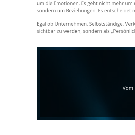
um die Emotionen. Es geht nicht mehr um 
sondern um Beziehungen. Es entscheidet ni
Egal ob Unternehmen, Selbstständige, Verkä
sichtbar zu werden, sondern als „Persönlic
Vom U