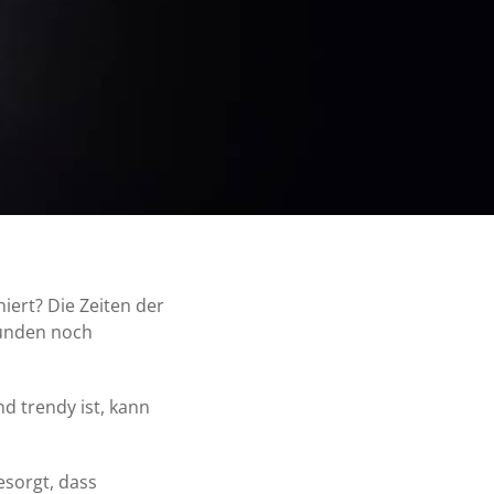
iert? Die Zeiten der
Kunden noch
d trendy ist, kann
esorgt, dass