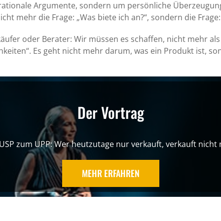
rationale Argumente, sondern um persönliche Überzeugung
cht mehr die Frage: „Was biete ich an?“, sondern die Frage
ufer oder Berater: Wir müssen es schaffen, nicht mehr als
hkeiten“. Es geht nicht mehr darum, was ein Produkt ist, s
Der Vortrag
SP zum UPP: Wer heutzutage nur verkauft, verkauft nicht
MEHR ERFAHREN