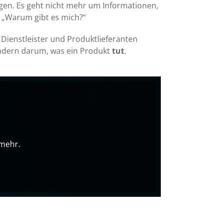
en. Es geht nicht mehr um Informationen,
: „Warum gibt es mich?“
 Dienstleister und Produktlieferanten
ondern darum, was ein Produkt
tut
.
 mehr.