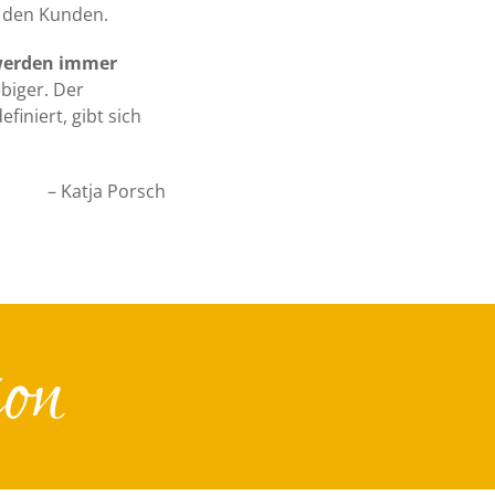
t den Kunden.
 werden immer
biger. Der
finiert, gibt sich
– Katja Porsch
ion