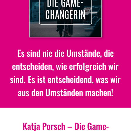
Es sind nie die Umstände, die
entscheiden, wie erfolgreich wir
sind. Es ist entscheidend, was wir
aus den Umständen machen!
Katja Porsch – Die Game-