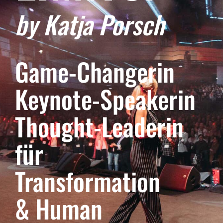
by Katja Porsch
Kontakt
Game-Changerin
Keynote-Speakerin
Thought-Leaderin
für
Transformation
& Human