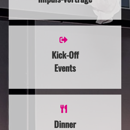
Kick-Off
Events
Dinner