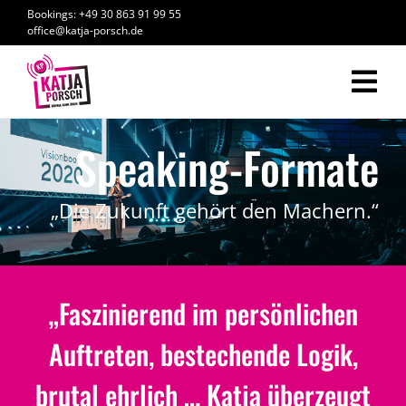
Zum
Bookings: +49 30 863 91 99 55
Inhalt
office@katja-porsch.de
springen
Tog
Nav
Katja Porsch
Speaking-Formate
The Icon-Academy
„Die Zukunft gehört den Machern.“
Speaking-Formate
Bücher
„Faszinierend im persönlichen
Erfolgsgeschichten
Auftreten, bestechende Logik,
brutal ehrlich … Katja überzeugt
News/Media