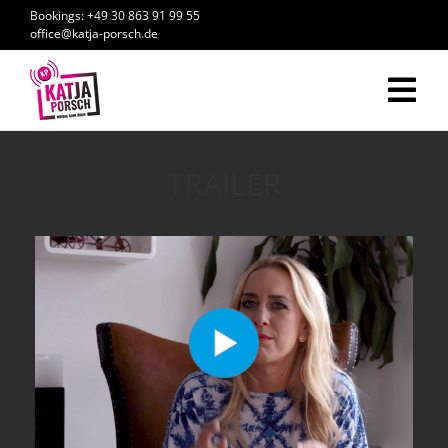
Zum
Bookings: +49 30 863 91 99 55
Inhalt
office@katja-porsch.de
springen
Tog
Nav
Katja Porsch
TRAILER
The Icon-Academy
Speaking-Formate
Bücher
Erfolgsgeschichten
News/Media