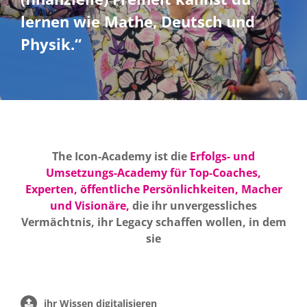
lernen wie Mathe, Deutsch und
Kontakt
Physik.“
The Icon-Academy ist die
Erfolgs- und
Umsetzungs-Academy für Top-Coaches,
Experten, öffentliche Persönlichkeiten, Macher
und Visionäre,
die ihr unvergessliches
Vermächtnis, ihr Legacy schaffen wollen, in dem
sie
ihr Wissen digitalisieren