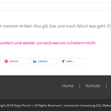
n meinem Artikel. Also gib Gas und mach falsch was geht 🙂 
-hundert-und-wieder-zurueck-warum-scheitern-nicht-
merken
mitteilen
teilen
Home
Kontakt
ight 2018 Katja Porsch | All Rights Reserved | technische Umsetzung
GSL-Webse