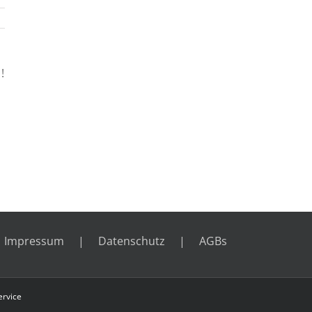
!
Impressum
Datenschutz
AGBs
rvice