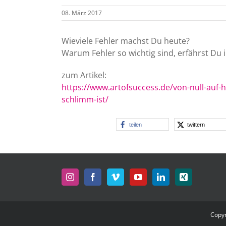
08. März 2017
Wieviele Fehler machst Du heute?
Warum Fehler so wichtig sind, erfährst Du i
zum Artikel:
https://www.artofsuccess.de/von-null-auf
schlimm-ist/
teilen
twittern
Copyr